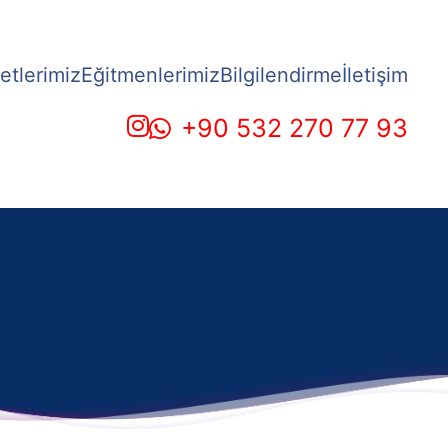
etlerimiz
Eğitmenlerimiz
Bilgilendirme
İletişim
+90 532 270 77 93