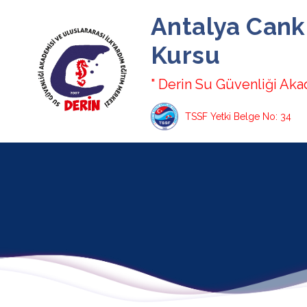
Antalya Cank
Kursu
" Derin Su Güvenliği Aka
TSSF Yetki Belge No: 34